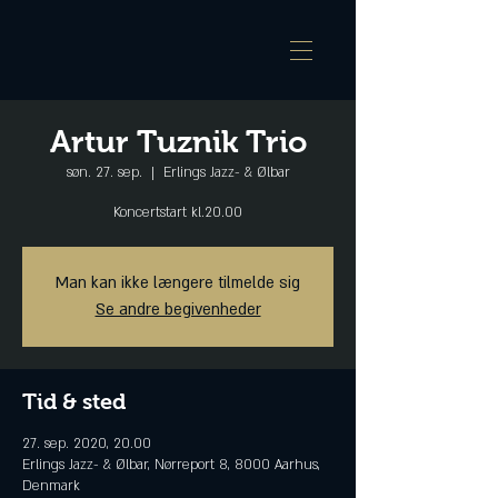
Artur Tuznik Trio
søn. 27. sep.
  |  
Erlings Jazz- & Ølbar
Koncertstart kl.20.00
Man kan ikke længere tilmelde sig
Se andre begivenheder
Tid & sted
27. sep. 2020, 20.00
Erlings Jazz- & Ølbar, Nørreport 8, 8000 Aarhus,
Denmark