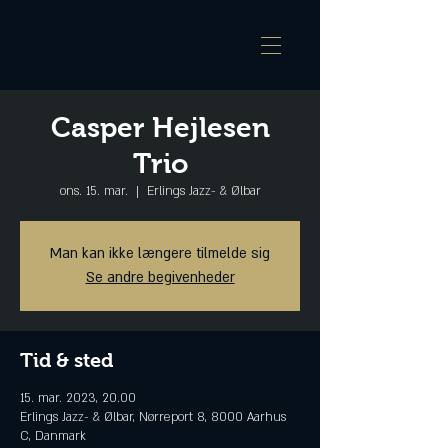
Casper Hejlesen
Trio
ons. 15. mar.
  |  
Erlings Jazz- & Ølbar
Man kan ikke længere tilmelde sig
Se andre begivenheder
Tid & sted
15. mar. 2023, 20.00
Erlings Jazz- & Ølbar, Nørreport 8, 8000 Aarhus
C, Danmark