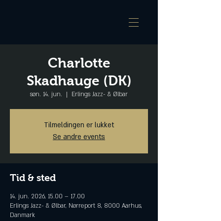
Charlotte
Skadhauge (DK)
søn. 14. jun.
  |  
Erlings Jazz- & Ølbar
Tilmeldingen er lukket
Se andre events
Tid & sted
14. jun. 2026, 15.00 – 17.00
Erlings Jazz- & Ølbar, Nørreport 8, 8000 Aarhus,
Danmark