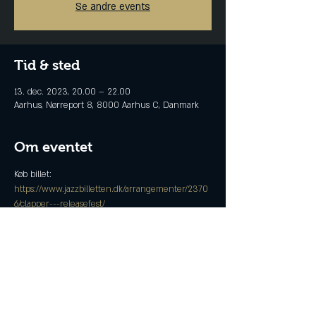
Se andre events
Tid & sted
13. dec. 2023, 20.00 – 22.00
Aarhus, Nørreport 8, 8000 Aarhus C, Danmark
Om eventet
Køb billet: 
https://www.jazzbilletten.dk/arrangementer/2370
6/clapper---releasefest/
Del denne begivenhed