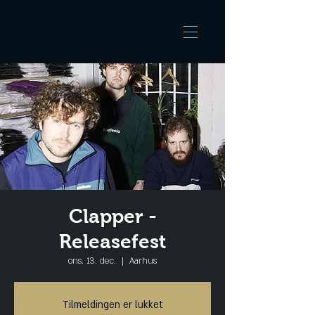
Clapper -
Releasefest
ons. 13. dec.
  |  
Aarhus
Tilmeldingen er lukket