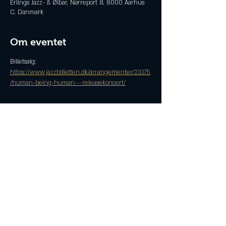
Erlings Jazz- & Ølbar, Nørreport 8, 8000 Aarhus
C, Danmark
Om eventet
Billetsalg: 
https://www.jazzbilletten.dk/arrangementer/23175
/human-being-human---releasekoncert/
Del denne begivenhed
© 2024 Erlings Jazz- & Ølbar