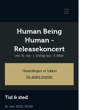
Human Being
Human -
Releasekoncert
ons. 15. nov.
  |  
Erlings Jazz- & Ølbar
Tilmeldingen er lukket
Se andre events
Tid & sted
15. nov. 2023, 20.00