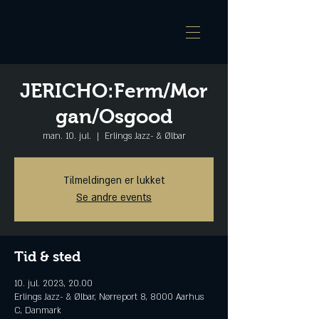
JERICHO:Ferm/Mor
gan/Osgood
man. 10. jul.
  |  
Erlings Jazz- & Ølbar
Tilmeldingen er lukket
Se andre events
Tid & sted
10. jul. 2023, 20.00
Erlings Jazz- & Ølbar, Nørreport 8, 8000 Aarhus
C, Danmark