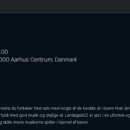
7.00
 8000 Aarhus Centrum, Danmark
mens du forkæler Dem selv med nogle af de bedste øl i byen! Hver lør
fyldt med god musik og dejlige øl. LørdagsJAZZ er jazz i en uformel og
kåle imens musikerne spiller i hjørnet af baren.