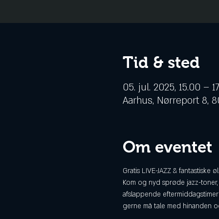
Tid & sted
05. jul. 2025, 15.00 – 1
Aarhus, Nørreport 8,
Om eventet
Gratis LIVE-JAZZ & fantastiske øl
Kom og nyd sprøde jazz-toner, 
afslappende eftermiddagstimer 
gerne må tale med hinanden og s