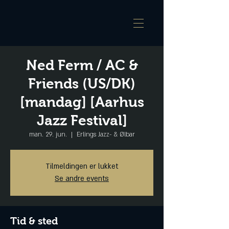
Ned Ferm / AC &
Friends (US/DK)
[mandag] [Aarhus
Jazz Festival]
man. 29. jun.
  |  
Erlings Jazz- & Ølbar
Tilmeldingen er lukket
Se andre events
Tid & sted